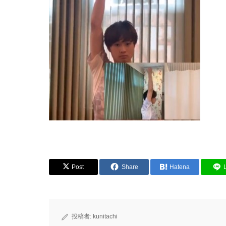
Post
Share
Hatena
投稿者:
kunitachi