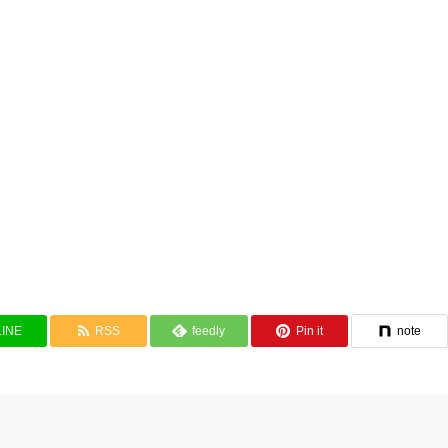
LINE
RSS
feedly
Pin it
note