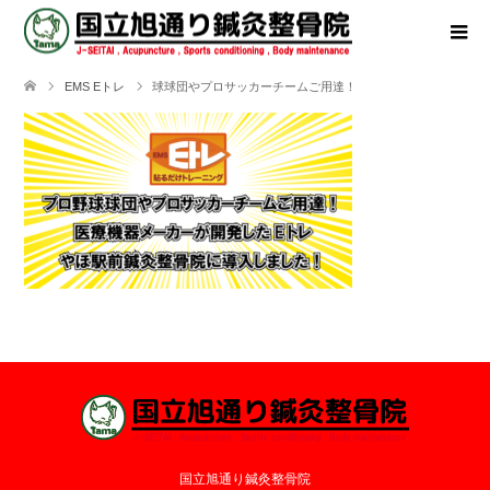
EMS Eトレ
球球団やプロサッカーチームご用達！
国立旭通り鍼灸整骨院