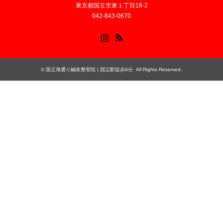
東京都国立市東１丁目18-2
042-843-0670
Instagram
RSS
©
国立旭通り鍼灸整骨院 | 国立駅徒歩6分
. All Rights Reserved.